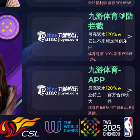
搜索产品
-
网站首页
安博(中国)