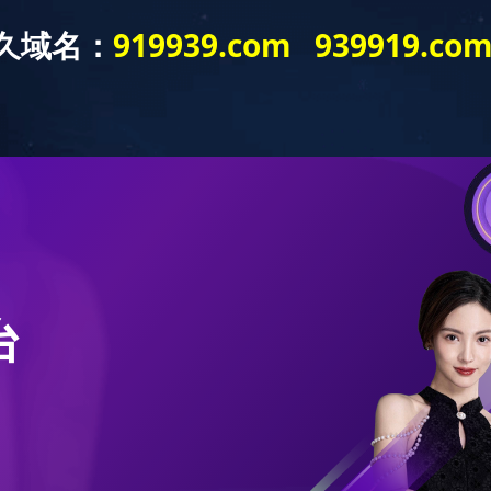
产品中心
安博(中国)
销售网络
新闻资讯