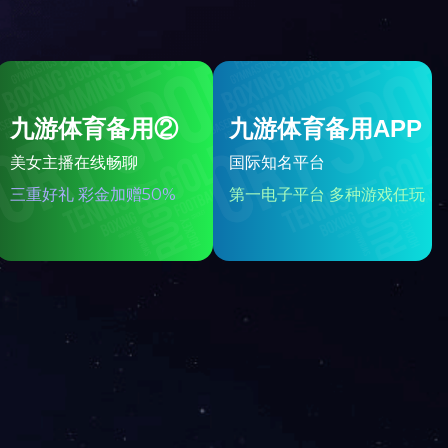
安博(中国)