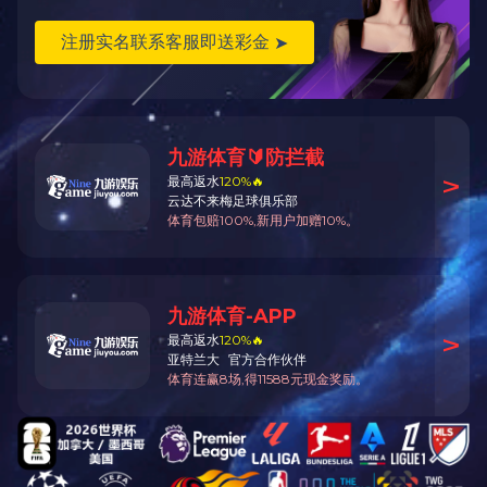
斯巴鲁
MINI
马自达
本田
三菱
日产
洋马
久保田
神钢
小松
现代
别克
依维柯
大众
萨博
欧宝