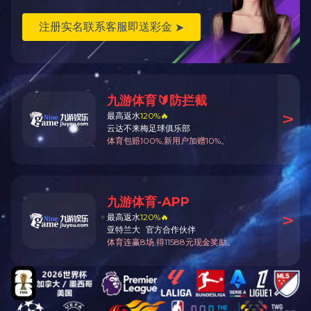
RHG6(SK450-8)
24100-4480C
斯巴鲁
MINI
马自达
本田
三菱
日产
洋马
久保田
神钢
小松
现代
别克
依维柯
大众
萨博
欧宝