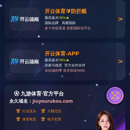
小松
Products center
产品中心
奥迪
宝马
福特
奔驰
卡特彼勒
沃尔沃
曼恩
铂金斯