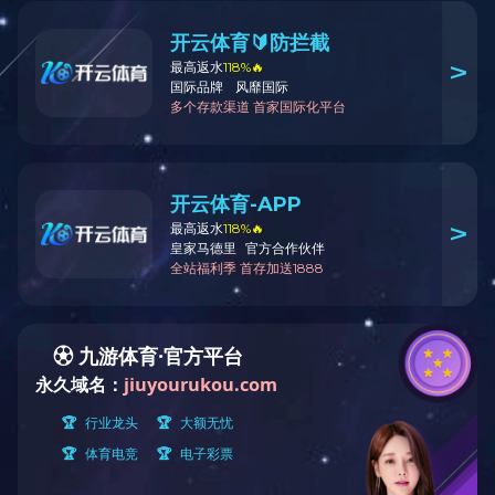
玉柴
Products center
产品中心
奥迪
宝马
福特
奔驰
卡特彼勒
沃尔沃
曼恩
铂金斯